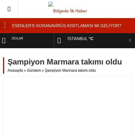
ESENLER’E KORANAVİRÜS KISITLAMASI MI GELİYOR?
ESENLER’DE ”KORONAVİRÜS DENETİMİ”
İSTANBUL
°C
DOLAR
Esenler’de Yaşayan Genç Kadından ”Ölmek İstemiyorum”
Feryadı
EURO
YOL KENARINDA ”MANGALCILAR YANGIN ÇIKARDI”
Şampiyon Marmara takımı oldu
Tatilde Takirdağ’a Tatilci Akını
ALTIN
Anasayfa
»
Gündem
»
Şampiyon Marmara takımı oldu
BIST