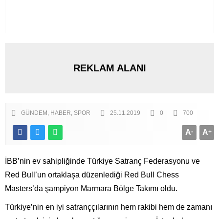
REKLAM ALANI
GÜNDEM
HABER
SPOR
25.11.2019
0
700
A
-
A
+
İBB’nin ev sahipliğinde Türkiye Satranç Federasyonu ve
Red Bull’un ortaklaşa düzenlediği Red Bull Chess
Masters’da şampiyon Marmara Bölge Takımı oldu.
Türkiye’nin en iyi satranççılarının hem rakibi hem de zamanı