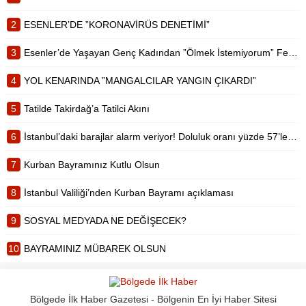
tedbirler arasında, bayramlaşmanın
açık...
2
ESENLER’DE ”KORONAVİRÜS DENETİMİ”
3
Esenler’de Yaşayan Genç Kadından ”Ölmek İstemiyorum” Feryadı
4
YOL KENARINDA ”MANGALCILAR YANGIN ÇIKARDI”
5
Tatilde Takirdağ’a Tatilci Akını
6
İstanbul’daki barajlar alarm veriyor! Doluluk oranı yüzde 57’lere düştü
7
Kurban Bayramınız Kutlu Olsun
8
İstanbul Valiliği’nden Kurban Bayramı açıklaması
9
SOSYAL MEDYADA NE DEĞİŞECEK?
10
BAYRAMINIZ MÜBAREK OLSUN
Bölgede İlk Haber Gazetesi - Bölgenin En İyi Haber Sitesi