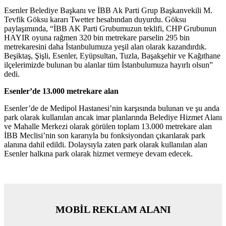
Esenler Belediye Başkanı ve İBB Ak Parti Grup Başkanvekili M.
Tevfik Göksu kararı Twetter hesabından duyurdu. Göksu
paylaşımında, “İBB AK Parti Grubumuzun teklifi, CHP Grubunun
HAYIR oyuna rağmen 320 bin metrekare parselin 295 bin
metrekaresini daha İstanbulumuza yeşil alan olarak kazandırdık.
Beşiktaş, Şişli, Esenler, Eyüpsultan, Tuzla, Başakşehir ve Kağıthane
ilçelerimizde bulunan bu alanlar tüm İstanbulumuza hayırlı olsun”
dedi.
Esenler’de 13.000 metrekare alan
Esenler’de de Medipol Hastanesi’nin karşısında bulunan ve şu anda
park olarak kullanılan ancak imar planlarında Belediye Hizmet Alanı
ve Mahalle Merkezi olarak görülen toplam 13.000 metrekare alan
İBB Meclisi’nin son kararıyla bu fonksiyondan çıkarılarak park
alanına dahil edildi. Dolaysıyla zaten park olarak kullanılan alan
Esenler halkına park olarak hizmet vermeye devam edecek.
MOBİL REKLAM ALANI