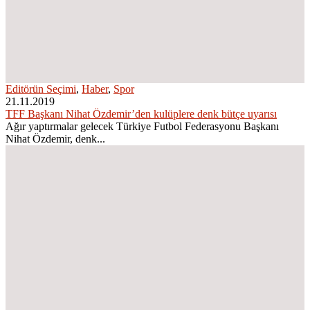
Editörün Seçimi
,
Haber
,
Spor
21.11.2019
TFF Başkanı Nihat Özdemir’den kulüplere denk bütçe uyarısı
Ağır yaptırmalar gelecek Türkiye Futbol Federasyonu Başkanı
Nihat Özdemir, denk...