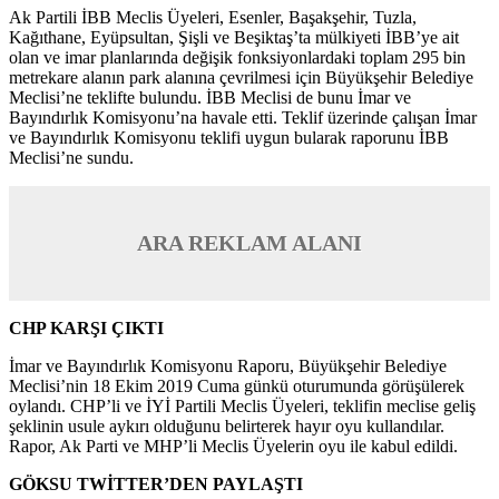
Ak Partili İBB Meclis Üyeleri, Esenler, Başakşehir, Tuzla,
Kağıthane, Eyüpsultan, Şişli ve Beşiktaş’ta mülkiyeti İBB’ye ait
olan ve imar planlarında değişik fonksiyonlardaki toplam 295 bin
metrekare alanın park alanına çevrilmesi için Büyükşehir Belediye
Meclisi’ne teklifte bulundu. İBB Meclisi de bunu İmar ve
Bayındırlık Komisyonu’na havale etti. Teklif üzerinde çalışan İmar
ve Bayındırlık Komisyonu teklifi uygun bularak raporunu İBB
Meclisi’ne sundu.
ARA REKLAM ALANI
CHP KARŞI ÇIKTI
İmar ve Bayındırlık Komisyonu Raporu, Büyükşehir Belediye
Meclisi’nin 18 Ekim 2019 Cuma günkü oturumunda görüşülerek
oylandı. CHP’li ve İYİ Partili Meclis Üyeleri, teklifin meclise geliş
şeklinin usule aykırı olduğunu belirterek hayır oyu kullandılar.
Rapor, Ak Parti ve MHP’li Meclis Üyelerin oyu ile kabul edildi.
GÖKSU TWİTTER’DEN PAYLAŞTI