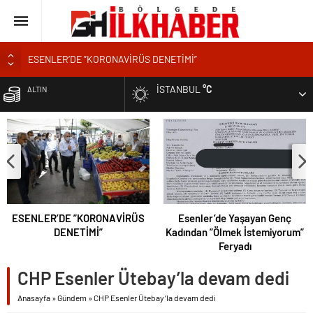
ESENLER’DE ”KORONAVİRÜS DENETİMİ”
Esenler’de Yaşayan Genç Kadından ”Ölmek İstemiyorum” Feryadı
İSTANBUL
°C
ALTIN
YOL KENARINDA ”MANGALCILAR YANGIN ÇIKARDI”
Tatilde Takirdağ’a Tatilci Akını
BIST
ESENLER’E KORANAVİRÜS KISITLAMASI MI GELİYOR?
DOLAR
EURO
ESENLER’DE ”KORONAVİRÜS
Esenler’de Yaşayan Genç
DENETİMİ”
Kadından ”Ölmek İstemiyorum”
Feryadı
CHP Esenler Ütebay’la devam dedi
Anasayfa
»
Gündem
»
CHP Esenler Ütebay’la devam dedi