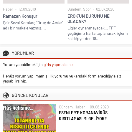
Haber
12.09.2019
Gündem
,
Spor
02.07.2020
Ramazan Konuşur
EROK’UN DURUMU NE
OLACAK?
Şair Sezai Karakoç “Oruç da Acıkır”
adlı bir makale yazmış....
Ligler oynanmayacak… TFF
geçtiğimiz hafta toplanarak liglerin
kaldığı yerden 18...
YORUMLAR
Yorum yapabilmek için
giriş yapmalısınız
.
Henüz yorum yapılmamış. İlk yorumu yukarıdaki form aracılığıyla siz
yapabilirsiniz.
GÜNCEL KONULAR
Gündem
,
Haber
09.08.2020
ESENLER’E KORANAVİRÜS
KISITLAMASI MI GELİYOR?
Koronavirüs salgınında en çok vakanın
görüldüğü şehir olan İstanbul’da, pozitif