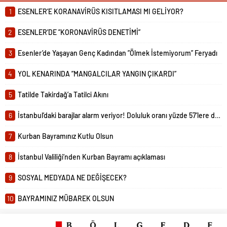
noktasında uyarılarda bulunulan
1
ESENLER’E KORANAVİRÜS KISITLAMASI MI GELİYOR?
tedbirler arasında, bayramlaşmanın
açık...
2
ESENLER’DE ”KORONAVİRÜS DENETİMİ”
3
Esenler’de Yaşayan Genç Kadından ”Ölmek İstemiyorum” Feryadı
4
YOL KENARINDA ”MANGALCILAR YANGIN ÇIKARDI”
5
Tatilde Takirdağ’a Tatilci Akını
6
İstanbul’daki barajlar alarm veriyor! Doluluk oranı yüzde 57’lere düştü
7
Kurban Bayramınız Kutlu Olsun
8
İstanbul Valiliği’nden Kurban Bayramı açıklaması
9
SOSYAL MEDYADA NE DEĞİŞECEK?
10
BAYRAMINIZ MÜBAREK OLSUN