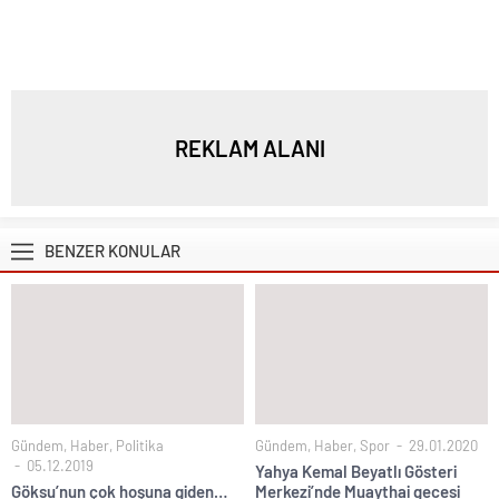
REKLAM ALANI
BENZER KONULAR
Gündem
,
Haber
,
Politika
Gündem
,
Haber
,
Spor
29.01.2020
05.12.2019
Yahya Kemal Beyatlı Gösteri
Göksu’nun çok hoşuna giden…
Merkezi’nde Muaythai gecesi