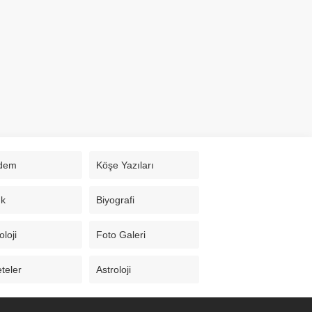
dem
Köşe Yazıları
ık
Biyografi
loji
Foto Galeri
teler
Astroloji