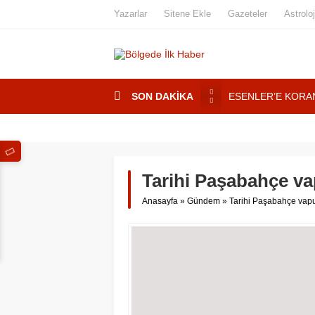
Yazarlar
Sitene Ekle
Gazeteler
Astroloj
SON DAKİKA
ESENLER’E KORAN
ESENLER’DE ”KO
Esenler’de Yaşaya
YOL KENARINDA ”
Tarihi Paşabahçe va
Tatilde Takirdağ’a Ta
Anasayfa
»
Gündem
»
Tarihi Paşabahçe vapu