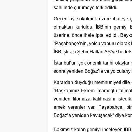
sahilinde çürümeye terk edildi.
Geçen ay sökülmek üzere ihaleye çıka
olmaktan kurtuldu. İBB’nin gemiyi 
üzerine, önce ihale iptal edildi. Beyk
“Paşabahçe’nin, yolcu vapuru olarak ku
İBB İştiraki Şehir Hatları AŞ’ye bedels
İstanbul’un çok önemli tarihi olayları
sonra yeniden Boğaz’la ve yolcularıy
Karardan duyduğu memnuniyeti dile 
“Başkanımız Ekrem İmamoğlu talimat v
yeniden filomuza katılmasını istedi
emek verenler var. Paşabahçe, birl
Boğaz’a yeniden kavuşacak” diye kon
Bakımsız kalan gemiyi inceleyen İBB 