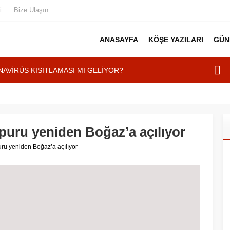
i
Bize Ulaşın
ANASAYFA
KÖŞE YAZILARI
GÜN
AVİRÜS KISITLAMASI MI GELİYOR?
RONAVİRÜS DENETİMİ”
n Genç Kadından ”Ölmek İstemiyorum” Feryadı
MANGALCILAR YANGIN ÇIKARDI”
puru yeniden Boğaz’a açılıyor
tilci Akını
ru yeniden Boğaz’a açılıyor