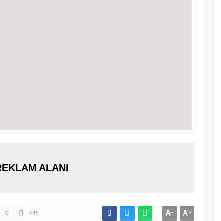
REKLAM ALANI
A
-
A
+
0
745