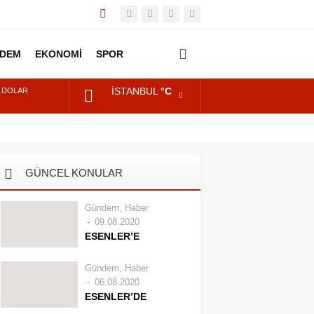
DEM
EKONOMİ
SPOR
DİĞER
İSTANBUL
°C
DOLAR
EURO
ALTIN
GÜNCEL KONULAR
BIST
Gündem
,
Haber
09.08.2020
ESENLER’E
KORANAVİRÜS
KISITLAMASI MI
Gündem
,
Haber
GELİYOR?
06.08.2020
Koronavirüs salgınında
ESENLER’DE
en çok vakanın
”KORONAVİRÜS