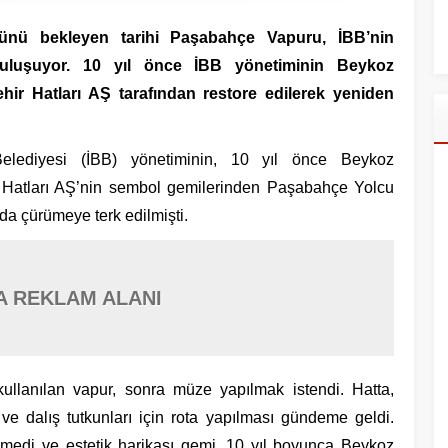
günü bekleyen tarihi Paşabahçe Vapuru, İBB’nin
buluşuyor. 10 yıl önce İBB yönetiminin Beykoz
ehir Hatları AŞ tarafından restore edilerek yeniden
Belediyesi (İBB) yönetiminin, 10 yıl önce Beykoz
hir Hatları AŞ’nin sembol gemilerinden Paşabahçe Yolcu
nda çürümeye terk edilmişti.
A REKLAM ALANI
ullanılan vapur, sonra müze yapılmak istendi. Hatta,
ı ve dalış tutkunları için rota yapılması gündeme geldi.
eşmedi ve estetik harikası gemi, 10 yıl boyunca Beykoz