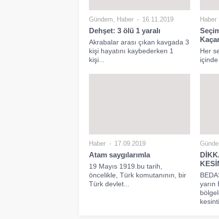
Gündem
,
Haber
16.11.2019
Haber
Dehşet: 3 ölü 1 yaralı
Seçi
Kaçan
Akrabalar arası çıkan kavgada 3
kişi hayatını kaybederken 1
Her se
kişi...
içinde 
Haber
17.09.2019
Günd
Atam saygılarımla
DİKK
KESİN
19 Mayıs 1919.bu tarih,
öncelikle, Türk komutanının, bir
BEDAŞ
Türk devlet...
yarın 
bölgel
kesinti