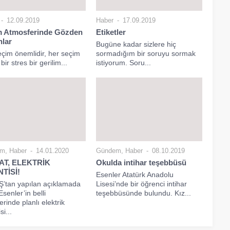
12.09.2019
Haber
17.09.2019
m Atmosferinde Gözden
Etiketler
lar
Bugüne kadar sizlere hiç
çim önemlidir, her seçim
sormadığım bir soruyu sormak
bir stres bir gerilim...
istiyorum. Soru...
em
,
Haber
14.01.2020
Gündem
,
Haber
08.10.2019
AT, ELEKTRİK
Okulda intihar teşebbüsü
TİSİ!
Esenler Atatürk Anadolu
’tan yapılan açıklamada
Lisesi’nde bir öğrenci intihar
Esenler’in belli
teşebbüsünde bulundu. Kız...
erinde planlı elektrik
si...