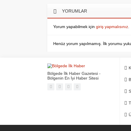
YORUMLAR
Yorum yapabilmek için
giriş yapmalısınız
.
Henüz yorum yapılmamış. İlk yorumu yukarıd
K
Bölgede İlk Haber Gazetesi -
Bölgenin En İyi Haber Sitesi
B
S
T
Ü