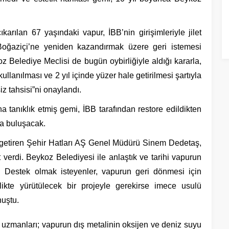
rılan 67 yaşındaki vapur, İBB’nin girişimleriyle jilet
Boğaziçi’ne yeniden kazandırmak üzere geri istemesi
oz Belediye Meclisi de bugün oybirliğiyle aldığı kararla,
llanılması ve 2 yıl içinde yüzer hale getirilmesi şartıyla
iz tahsisi”ni onaylandı.
na tanıklık etmiş gemi, İBB tarafından restore edildikten
la buluşacak.
getiren Şehir Hatları AŞ Genel Müdürü Sinem Dedetaş,
erdi. Beykoz Belediyesi ile anlaştık ve tarihi vapurun
k. Destek olmak isteyenler, vapurun geri dönmesi için
ikte yürütülecek bir projeyle gerekirse imece usulü
uştu.
uzmanları; vapurun dış metalinin oksijen ve deniz suyu