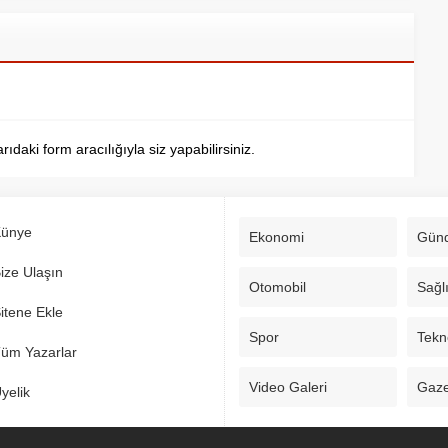
aki form aracılığıyla siz yapabilirsiniz.
ünye
Ekonomi
Gün
ize Ulaşın
Otomobil
Sağl
itene Ekle
Spor
Tekno
üm Yazarlar
Video Galeri
Gaze
yelik