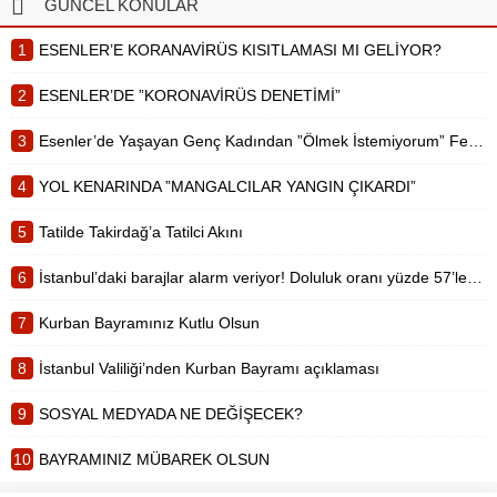
GÜNCEL KONULAR
maske kullanımına dikkat edilmesi
noktasında uyarılarda bulunulan
1
ESENLER’E KORANAVİRÜS KISITLAMASI MI GELİYOR?
tedbirler arasında, bayramlaşmanın
açık...
2
ESENLER’DE ”KORONAVİRÜS DENETİMİ”
3
Esenler’de Yaşayan Genç Kadından ”Ölmek İstemiyorum” Feryadı
4
YOL KENARINDA ”MANGALCILAR YANGIN ÇIKARDI”
5
Tatilde Takirdağ’a Tatilci Akını
6
İstanbul’daki barajlar alarm veriyor! Doluluk oranı yüzde 57’lere düştü
7
Kurban Bayramınız Kutlu Olsun
8
İstanbul Valiliği’nden Kurban Bayramı açıklaması
9
SOSYAL MEDYADA NE DEĞİŞECEK?
10
BAYRAMINIZ MÜBAREK OLSUN