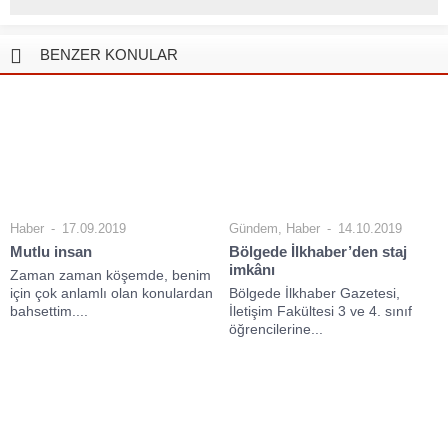
BENZER KONULAR
Haber
17.09.2019
Gündem
,
Haber
14.10.2019
Mutlu insan
Bölgede İlkhaber’den staj
imkânı
Zaman zaman köşemde, benim
için çok anlamlı olan konulardan
Bölgede İlkhaber Gazetesi,
bahsettim....
İletişim Fakültesi 3 ve 4. sınıf
öğrencilerine...