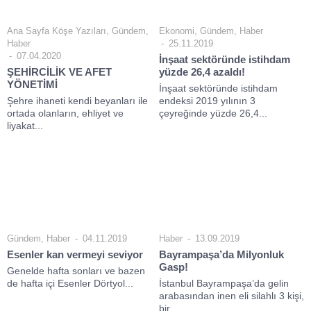
Ana Sayfa Köşe Yazıları
,
Gündem
,
Ekonomi
,
Gündem
,
Haber
Haber
25.11.2019
07.04.2020
İnşaat sektöründe istihdam
ŞEHİRCİLİK VE AFET
yüzde 26,4 azaldı!
YÖNETİMİ
İnşaat sektöründe istihdam
Şehre ihaneti kendi beyanları ile
endeksi 2019 yılının 3
ortada olanların, ehliyet ve
çeyreğinde yüzde 26,4...
liyakat...
Gündem
,
Haber
04.11.2019
Haber
13.09.2019
Esenler kan vermeyi seviyor
Bayrampaşa’da Milyonluk
Gasp!
Genelde hafta sonları ve bazen
de hafta içi Esenler Dörtyol...
İstanbul Bayrampaşa’da gelin
arabasından inen eli silahlı 3 kişi,
bir...