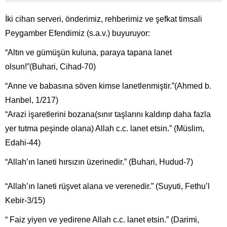
İki cihan serveri, önderimiz, rehberimiz ve şefkat timsali
Peygamber Efendimiz (s.a.v.) buyuruyor:
“Altın ve gümüşün kuluna, paraya tapana lanet
olsun!”(Buhari, Cihad-70)
“Anne ve babasına söven kimse lanetlenmiştir.”(Ahmed b.
Hanbel, 1/217)
“Arazi işaretlerini bozana(sınır taşlarını kaldırıp daha fazla
yer tutma peşinde olana) Allah c.c. lanet etsin.” (Müslim,
Edahi-44)
“Allah’ın laneti hırsızın üzerinedir.” (Buhari, Hudud-7)
“Allah’ın laneti rüşvet alana ve verenedir.” (Suyuti, Fethu’l
Kebir-3/15)
“ Faiz yiyen ve yedirene Allah c.c. lanet etsin.” (Darimi,