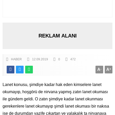
REKLAM ALANI
HABER
12.09.2019
0
472
A
-
A
+
Lanet konusu, şimdiye kadar hak eden kimselere lanet
okumayıp, hoşgörü de nirvana yapmış zatın lanet okuması
ile gündem geldi. O zatın şimdiye kadar lanet okunması
gerekenlere lanet okumayıp şimdi lanet okuması bir nakısa
ise de durumdan vazife çıkartan ve yalakalık ta nirvanaya