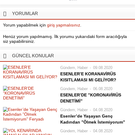
YORUMLAR
Yorum yapabilmek için
giriş yapmalısınız
.
Henüz yorum yapılmamış. İlk yorumu yukarıdaki form aracılığıyla
siz yapabilirsiniz.
GÜNCEL KONULAR
Gündem
,
Haber
09.08.2020
ESENLER’E KORANAVİRÜS
KISITLAMASI MI GELİYOR?
Koronavirüs salgınında en çok
Gündem
,
Haber
06.08.2020
vakanın görüldüğü şehir olan
ESENLER’DE ”KORONAVİRÜS
İstanbul’da, pozitif vaka
DENETİMİ”
yoğunluğunun yüksek olduğu
Esenler Belediyesi Zabıta Müdürlüğü
Gündem
,
Haber
04.08.2020
Esenyurt, Zeytinburnu, Esenler ve
ekipleri, İçişleri Bakanlığı’nın
Esenler’de Yaşayan Genç
Bağcılar’da kısıtlama olabilir.
Valiliklere gönderdiği “Koronavirüs
Kadından ”Ölmek İstemiyorum”
Türkiye’de koranavirüs salgınında en
Denetimleri” konulu genelge
Feryadı
çok vakanın görüldüğü şehir
Gündem
,
Haber
04.08.2020
kapsamında Esenler’de denetim