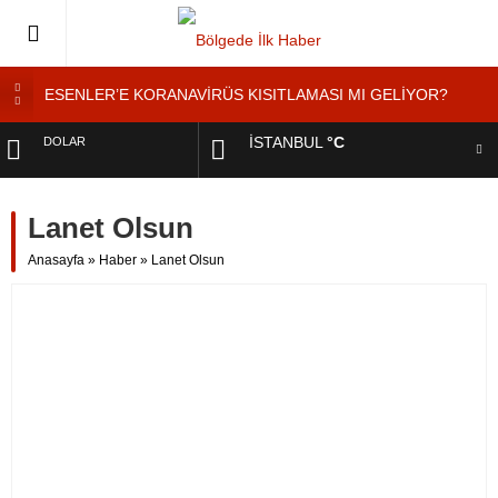
ESENLER’E KORANAVİRÜS KISITLAMASI MI GELİYOR?
ESENLER’DE ”KORONAVİRÜS DENETİMİ”
İSTANBUL
°C
DOLAR
Esenler’de Yaşayan Genç Kadından ”Ölmek İstemiyorum”
Feryadı
EURO
YOL KENARINDA ”MANGALCILAR YANGIN ÇIKARDI”
Lanet Olsun
Tatilde Takirdağ’a Tatilci Akını
ALTIN
Anasayfa
»
Haber
»
Lanet Olsun
BIST