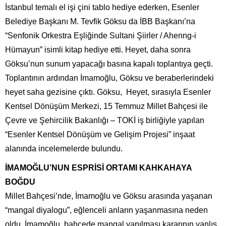
İstanbul temalı el işi çini tablo hediye ederken, Esenler
Belediye Başkanı M. Tevfik Göksu da İBB Başkanı’na
“Senfonik Orkestra Eşliğinde Sultani Şiirler / Ahenng-i
Hümayun” isimli kitap hediye etti. Heyet, daha sonra
Göksu’nun sunum yapacağı basına kapalı toplantıya geçti.
Toplantının ardından İmamoğlu, Göksu ve beraberlerindeki
heyet saha gezisine çıktı. Göksu, Heyet, sırasıyla Esenler
Kentsel Dönüşüm Merkezi, 15 Temmuz Millet Bahçesi ile
Çevre ve Şehircilik Bakanlığı – TOKİ iş birliğiyle yapılan
“Esenler Kentsel Dönüşüm ve Gelişim Projesi” inşaat
alanında incelemelerde bulundu.
İMAMOĞLU’NUN ESPRİSİ ORTAMI KAHKAHAYA
BOĞDU
Millet Bahçesi’nde, İmamoğlu ve Göksu arasında yaşanan
“mangal diyalogu”, eğlenceli anların yaşanmasına neden
oldu. İmamoğlu, bahçede mangal yapılması kararının yanlış