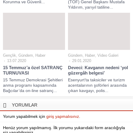
Korunma ve Güvenli...
(TOF) Genel Başkanı Mustafa
Yıldırım, yarıyıl tatiline...
Gençlik
,
Gündem
,
Haber
Gündem
,
Haber
,
Video Galeri
13.07.2020
29.01.2020
15 Temmuz’a özel SATRANÇ
Deveci: Kavganın nedeni ‘yol
TURNUVASI
güzergâh belgesi’
15 Temmuz Demokrasi Şehitleri
Esenyurt’ta taksiciler ve turizm
anma programı kapsamında
acentalarının şoförleri arasında
Bağcılar’da on-line satranç...
çıkan kavgayı, polis...
YORUMLAR
Yorum yapabilmek için
giriş yapmalısınız
.
Henüz yorum yapılmamış. İlk yorumu yukarıdaki form aracılığıyla
siz yapabilirsiniz.