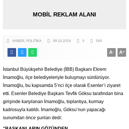
MOBİL REKLAM ALANI
HABER
POLITIKA
09.10.2019
0
569
A
-
A
+
İstanbul Büyükşehir Belediye (İBB) Başkanı Ekrem
İmamoğlu, ilçe belediyeleriyle buluşmayı sürdürüyor.
İmamoğlu, bu kapsamda 5’nci ilçe olarak Esenler’i ziyaret
etti. Esenler Belediye Başkanı Tevfik Göksu tarafından bina
girişinde karşılanan İmamoğlu, toplantıya, kurmay
kadrosuyla katıldı. İmamoğlu, Göksu’nun yapacağı
sunumdan önce şunları dedi:
“BAŞKANLARIN GÖZÜNDEN