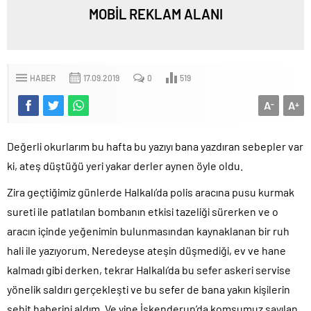
MOBİL REKLAM ALANI
HABER
17.09.2019
0
519
A
A
-
+
Değerli okurlarım bu hafta bu yazıyı bana yazdıran sebepler var
ki, ateş düştüğü yeri yakar derler aynen öyle oldu.
Zira geçtiğimiz günlerde Halkalı’da polis aracına pusu kurmak
sureti ile patlatılan bombanın etkisi tazeliği sürerken ve o
aracın içinde yeğenimin bulunmasından kaynaklanan bir ruh
hali ile yazıyorum. Neredeyse ateşin düşmediği, ev ve hane
kalmadı gibi derken, tekrar Halkalı’da bu sefer askeri servise
yönelik saldırı gerçekleşti ve bu sefer de bana yakın kişilerin
şehit haberini aldım. Ve yine İskenderun’da komşumuz sayılan