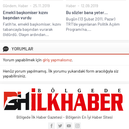
Gündem
,
Haber
25.11.2019
Haber
12.09.2019
Emekli başkomiser kızını
Bu sözler bana yeter…
başından vurdu
Bugün (13 Şubat 2011, Pazar)
Fatih’te, emekli başkomiser, kızını
TRT’de yayınlanan Politik Açılım
tabancayla başından vurarak
Programı’na,...
öldürdü. Olayın ardından...
YORUMLAR
Yorum yapabilmek için
giriş yapmalısınız
.
Henüz yorum yapılmamış. İlk yorumu yukarıdaki form aracılığıyla siz
yapabilirsiniz.
Bölgede İlk Haber Gazetesi - Bölgenin En İyi Haber Sitesi