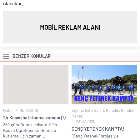
olacaktır.
MOBİL REKLAM ALANI
BENZER KONULAR
Haber
16.09.2019
Eğitim
,
Foto Galeri
,
Gençlik
,
Gündem
,
Haber
24 Kasım hatırlanma zamanı (!)
23.07.2020
364 gündür bekleniyordu! 24
GENÇ YETENEK KAMPTA!
Kasım Öğretmenler Günü’nü
kutlamak için zaman...
“Genç Yetenek” projesiyle