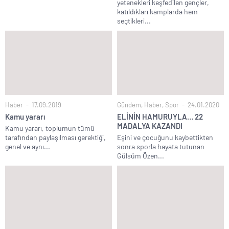
yetenekleri keşfedilen gençler,
katıldıkları kamplarda hem
seçtikleri...
Haber
17.09.2019
Gündem
,
Haber
,
Spor
24.01.2020
Kamu yararı
ELİNİN HAMURUYLA… 22
MADALYA KAZANDI
Kamu yararı, toplumun tümü
tarafından paylaşılması gerektiği,
Eşini ve çocuğunu kaybettikten
genel ve aynı...
sonra sporla hayata tutunan
Gülsüm Özen...