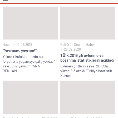
Haber
13.09.2019
Editörün Seçimi
,
Haber
26.02.2020
“Yavruum, yavrum!”
TÜİK,2019 yılı evlenme ve
Yıllardır kulaklarımızda bu
boşanma istatistiklerini açıkladı
feryatlarla yaşamaya çalışıyoruz; “
Yavruum, yavrum!”ARA
Evlenen çiftlerin sayısı 2019’da
REKLAM...
yüzde 2,3 azaldı Türkiye İstatistik
Kurumu...