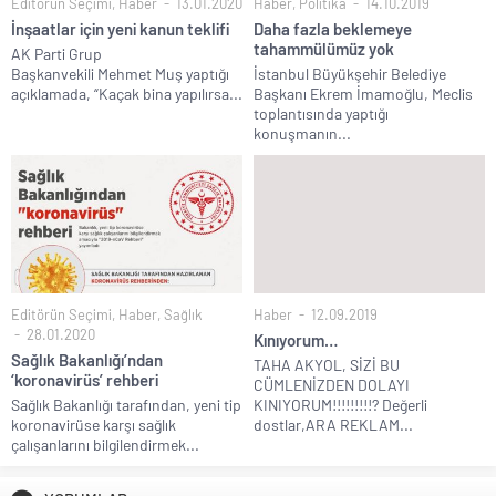
Editörün Seçimi
,
Haber
13.01.2020
Haber
,
Politika
14.10.2019
İnşaatlar için yeni kanun teklifi
Daha fazla beklemeye
tahammülümüz yok
AK Parti Grup
Başkanvekili Mehmet Muş yaptığı
İstanbul Büyükşehir Belediye
açıklamada, “Kaçak bina yapılırsa...
Başkanı Ekrem İmamoğlu, Meclis
toplantısında yaptığı
konuşmanın...
Editörün Seçimi
,
Haber
,
Sağlık
Haber
12.09.2019
28.01.2020
Kınıyorum…
Sağlık Bakanlığı’ndan
TAHA AKYOL, SİZİ BU
‘koronavirüs’ rehberi
CÜMLENİZDEN DOLAYI
Sağlık Bakanlığı tarafından, yeni tip
KINIYORUM!!!!!!!!!? Değerli
koronavirüse karşı sağlık
dostlar,ARA REKLAM...
çalışanlarını bilgilendirmek...