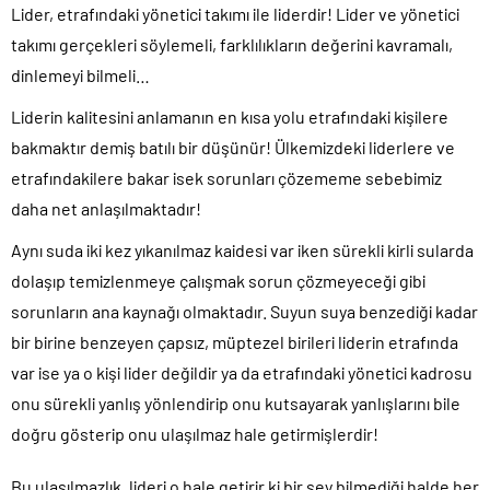
Lider, etrafındaki yönetici takımı ile liderdir! Lider ve yönetici
takımı gerçekleri söylemeli, farklılıkların değerini kavramalı,
dinlemeyi bilmeli…
Liderin kalitesini anlamanın en kısa yolu etrafındaki kişilere
bakmaktır demiş batılı bir düşünür! Ülkemizdeki liderlere ve
etrafındakilere bakar isek sorunları çözememe sebebimiz
daha net anlaşılmaktadır!
Aynı suda iki kez yıkanılmaz kaidesi var iken sürekli kirli sularda
dolaşıp temizlenmeye çalışmak sorun çözmeyeceği gibi
sorunların ana kaynağı olmaktadır. Suyun suya benzediği kadar
bir birine benzeyen çapsız, müptezel birileri liderin etrafında
var ise ya o kişi lider değildir ya da etrafındaki yönetici kadrosu
onu sürekli yanlış yönlendirip onu kutsayarak yanlışlarını bile
doğru gösterip onu ulaşılmaz hale getirmişlerdir!
Bu ulaşılmazlık, lideri o hale getirir ki bir şey bilmediği halde her