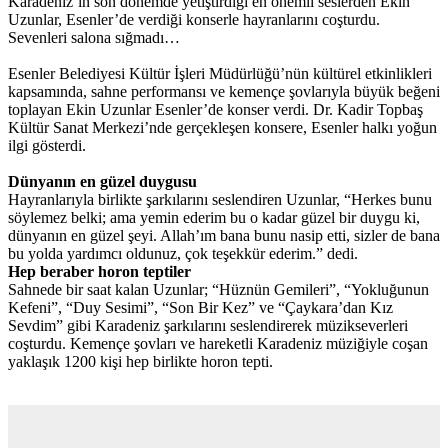
Karadeniz’in son dönemde yetiştirdiği en önemli seslerden Ekin
Uzunlar, Esenler’de verdiği konserle hayranlarını coşturdu.
Sevenleri salona sığmadı…
Esenler Belediyesi Kültür İşleri Müdürlüğü’nün kültürel etkinlikleri
kapsamında, sahne performansı ve kemençe şovlarıyla büyük beğeni
toplayan Ekin Uzunlar Esenler’de konser verdi. Dr. Kadir Topbaş
Kültür Sanat Merkezi’nde gerçekleşen konsere, Esenler halkı yoğun
ilgi gösterdi.
Dünyanın en güzel duygusu
Hayranlarıyla birlikte şarkılarını seslendiren Uzunlar, “Herkes bunu
söylemez belki; ama yemin ederim bu o kadar güzel bir duygu ki,
dünyanın en güzel şeyi. Allah’ım bana bunu nasip etti, sizler de bana
bu yolda yardımcı oldunuz, çok teşekkür ederim.” dedi.
Hep beraber horon teptiler
Sahnede bir saat kalan Uzunlar; “Hüznün Gemileri”, “Yokluğunun
Kefeni”, “Duy Sesimi”, “Son Bir Kez” ve “Çaykara’dan Kız
Sevdim” gibi Karadeniz şarkılarını seslendirerek müzikseverleri
coşturdu. Kemençe şovları ve hareketli Karadeniz müziğiyle coşan
yaklaşık 1200 kişi hep birlikte horon tepti.