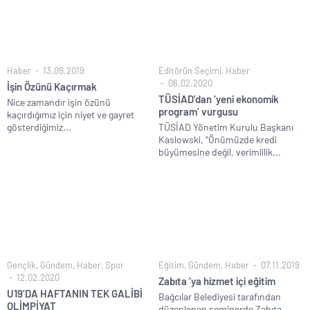
Haber
13.09.2019
Editörün Seçimi
,
Haber
06.02.2020
İşin Özünü Kaçırmak
TÜSİAD’dan ‘yeni ekonomik
Nice zamandır işin özünü
program’ vurgusu
kaçırdığımız için niyet ve gayret
gösterdiğimiz...
TÜSİAD Yönetim Kurulu Başkanı
Kaslowski, “Önümüzde kredi
büyümesine değil, verimlilik...
Gençlik
,
Gündem
,
Haber
,
Spor
Eğitim
,
Gündem
,
Haber
07.11.2019
12.02.2020
Zabıta ’ya hizmet içi eğitim
U19’DA HAFTANIN TEK GALİBİ
Bağcılar Belediyesi tarafından
OLİMPİYAT
düzenlenen seminerde Zabıta