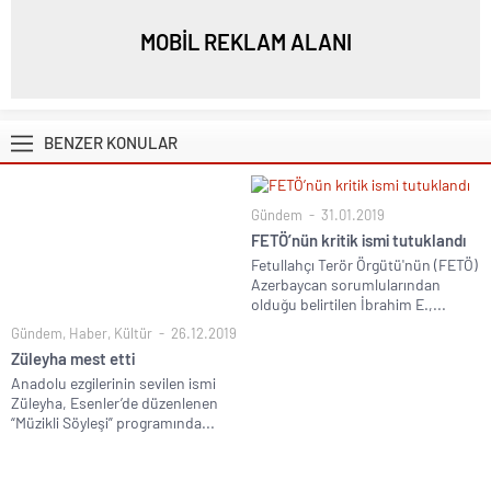
MOBİL REKLAM ALANI
BENZER KONULAR
Gündem
31.01.2019
FETÖ’nün kritik ismi tutuklandı
Fetullahçı Terör Örgütü'nün (FETÖ)
Azerbaycan sorumlularından
olduğu belirtilen İbrahim E.,...
Gündem
,
Haber
,
Kültür
26.12.2019
Züleyha mest etti
Anadolu ezgilerinin sevilen ismi
Züleyha, Esenler’de düzenlenen
“Müzikli Söyleşi” programında...