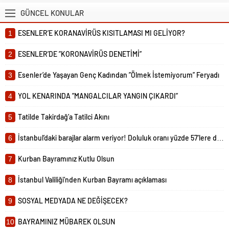
tedbirleri duyurdu. Sosyal mesafe ve
GÜNCEL KONULAR
maske kullanımına dikkat edilmesi
noktasında uyarılarda bulunulan
ESENLER’E KORANAVİRÜS KISITLAMASI MI GELİYOR?
1
tedbirler arasında, bayramlaşmanın
açık...
ESENLER’DE ”KORONAVİRÜS DENETİMİ”
2
Esenler’de Yaşayan Genç Kadından ”Ölmek İstemiyorum” Feryadı
3
YOL KENARINDA ”MANGALCILAR YANGIN ÇIKARDI”
4
Tatilde Takirdağ’a Tatilci Akını
5
İstanbul’daki barajlar alarm veriyor! Doluluk oranı yüzde 57’lere düştü
6
Kurban Bayramınız Kutlu Olsun
7
İstanbul Valiliği’nden Kurban Bayramı açıklaması
8
SOSYAL MEDYADA NE DEĞİŞECEK?
9
BAYRAMINIZ MÜBAREK OLSUN
10