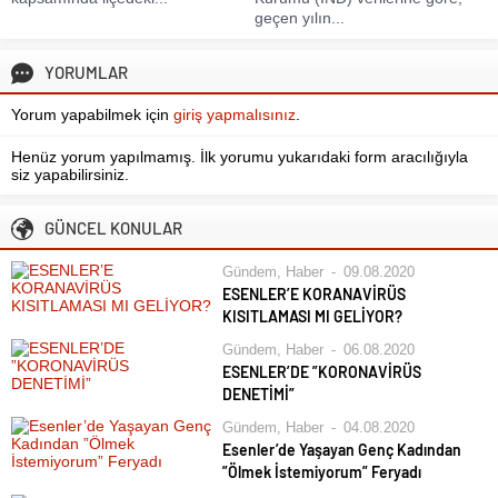
geçen yılın...
YORUMLAR
Yorum yapabilmek için
giriş yapmalısınız
.
Henüz yorum yapılmamış. İlk yorumu yukarıdaki form aracılığıyla
siz yapabilirsiniz.
GÜNCEL KONULAR
Gündem
,
Haber
09.08.2020
ESENLER’E KORANAVİRÜS
KISITLAMASI MI GELİYOR?
Koronavirüs salgınında en çok
Gündem
,
Haber
06.08.2020
vakanın görüldüğü şehir olan
ESENLER’DE ”KORONAVİRÜS
İstanbul’da, pozitif vaka
DENETİMİ”
yoğunluğunun yüksek olduğu
Esenler Belediyesi Zabıta Müdürlüğü
Gündem
,
Haber
04.08.2020
Esenyurt, Zeytinburnu, Esenler ve
ekipleri, İçişleri Bakanlığı’nın
Esenler’de Yaşayan Genç Kadından
Bağcılar’da kısıtlama olabilir.
Valiliklere gönderdiği “Koronavirüs
”Ölmek İstemiyorum” Feryadı
Türkiye’de koranavirüs salgınında en
Denetimleri” konulu genelge