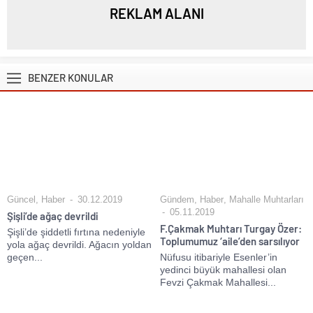
REKLAM ALANI
BENZER KONULAR
Güncel
,
Haber
30.12.2019
Gündem
,
Haber
,
Mahalle Muhtarları
05.11.2019
Şişli’de ağaç devrildi
F.Çakmak Muhtarı Turgay Özer:
Şişli’de şiddetli fırtına nedeniyle
Toplumumuz ‘aile’den sarsılıyor
yola ağaç devrildi. Ağacın yoldan
geçen...
Nüfusu itibariyle Esenler’in
yedinci büyük mahallesi olan
Fevzi Çakmak Mahallesi...