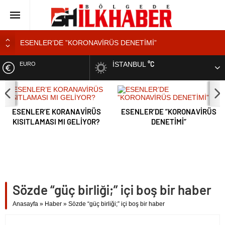
ESENLER’DE ”KORONAVİRÜS DENETİMİ”
Esenler’de Yaşayan Genç Kadından ”Ölmek İstemiyorum”
°C
İSTANBUL
ALTIN
Feryadı
YOL KENARINDA ”MANGALCILAR YANGIN ÇIKARDI”
BIST
Tatilde Takirdağ’a Tatilci Akını
ESENLER’DE ”KORONAVİRÜS
ESENLER’E KORANAVİRÜS KISITLAMASI MI GELİYOR?
DOLAR
Esenler’de Yaşayan Genç
DENETİMİ”
Kadından ”Ölmek İstemiyorum”
Feryadı
EURO
Sözde “güç birliği;” içi boş bir haber
Anasayfa
»
Haber
»
Sözde “güç birliği;” içi boş bir haber