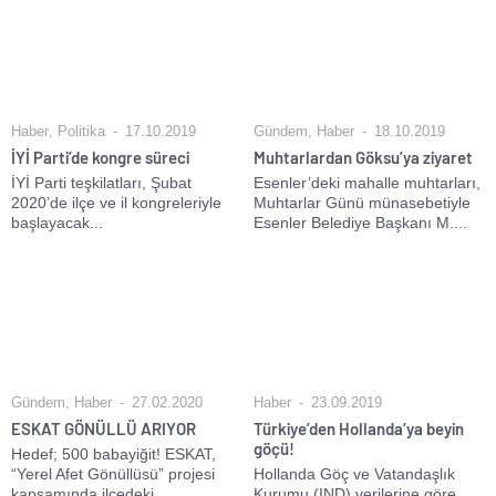
Haber
,
Politika
17.10.2019
Gündem
,
Haber
18.10.2019
İYİ Parti’de kongre süreci
Muhtarlardan Göksu’ya ziyaret
İYİ Parti teşkilatları, Şubat
Esenler’deki mahalle muhtarları,
2020’de ilçe ve il kongreleriyle
Muhtarlar Günü münasebetiyle
başlayacak...
Esenler Belediye Başkanı M....
Gündem
,
Haber
27.02.2020
Haber
23.09.2019
ESKAT GÖNÜLLÜ ARIYOR
Türkiye’den Hollanda’ya beyin
göçü!
Hedef; 500 babayiğit! ESKAT,
“Yerel Afet Gönüllüsü” projesi
Hollanda Göç ve Vatandaşlık
kapsamında ilçedeki...
Kurumu (IND) verilerine göre,