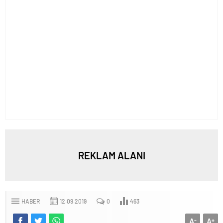
REKLAM ALANI
HABER
12.09.2019
0
463
A
A
-
+