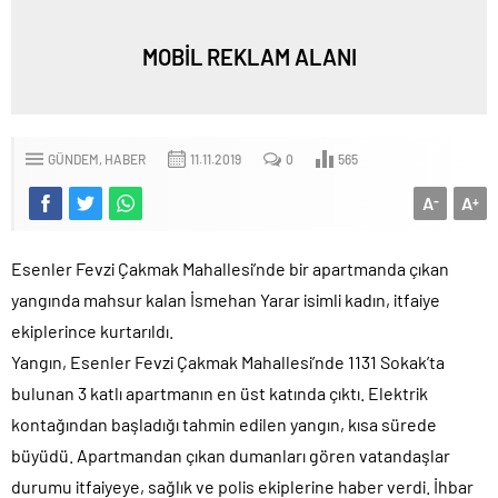
MOBİL REKLAM ALANI
GÜNDEM
HABER
11.11.2019
0
565
A
A
-
+
Esenler Fevzi Çakmak Mahallesi’nde bir apartmanda çıkan
yangında mahsur kalan İsmehan Yarar isimli kadın, itfaiye
ekiplerince kurtarıldı.
Yangın, Esenler Fevzi Çakmak Mahallesi’nde 1131 Sokak’ta
bulunan 3 katlı apartmanın en üst katında çıktı. Elektrik
kontağından başladığı tahmin edilen yangın, kısa sürede
büyüdü. Apartmandan çıkan dumanları gören vatandaşlar
durumu itfaiyeye, sağlık ve polis ekiplerine haber verdi. İhbar