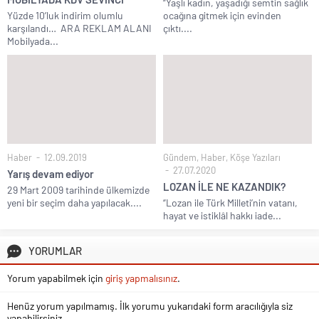
“Yaşlı kadın, yaşadığı semtin sağlık
Yüzde 10’luk indirim olumlu
ocağına gitmek için evinden
karşılandı… ARA REKLAM ALANI
çıktı....
Mobilyada...
Haber
12.09.2019
Gündem
,
Haber
,
Köşe Yazıları
27.07.2020
Yarış devam ediyor
LOZAN İLE NE KAZANDIK?
29 Mart 2009 tarihinde ülkemizde
yeni bir seçim daha yapılacak....
“Lozan ile Türk Milleti’nin vatanı,
hayat ve istiklâl hakkı iade...
YORUMLAR
Yorum yapabilmek için
giriş yapmalısınız
.
Henüz yorum yapılmamış. İlk yorumu yukarıdaki form aracılığıyla siz
yapabilirsiniz.