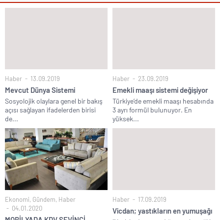
Haber
13.09.2019
Haber
23.09.2019
Mevcut Dünya Sistemi
Emekli maaşı sistemi değişiyor
Sosyolojik olaylara genel bir bakış
Türkiye’de emekli maaşı hesabında
açısı sağlayan ifadelerden birisi
3 ayrı formül bulunuyor. En
de...
yüksek...
Ekonomi
,
Gündem
,
Haber
Haber
17.09.2019
04.01.2020
Vicdan; yastıkların en yumuşağı
MOBİLYADA KDV SEVİNCİ