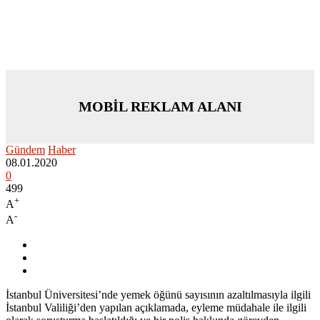
MOBİL REKLAM ALANI
Gündem
Haber
08.01.2020
0
499
+
A
-
A
İstanbul Üniversitesi’nde yemek öğünü sayısının azaltılmasıyla ilgili
İstanbul Valiliği’den yapılan açıklamada, eyleme müdahale ile ilgili