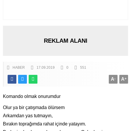
REKLAM ALANI
HABER
17.09.2019
0
551
A
-
A
+
Komando olmak onurumdur
Olur ya bir çatışmada ölürsem
Arkamdan yas tutmayın,
Bırakın toprağımda rahat içinde yatayım.