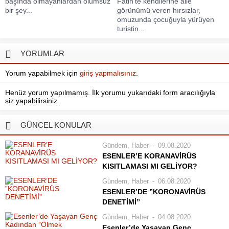
başında olmayanlardan olumsuz
Fatih’te kendilerine aile
bir şey...
görünümü veren hırsızlar,
omuzunda çocuğuyla yürüyen
turistin...
YORUMLAR
Yorum yapabilmek için
giriş yapmalısınız
.
Henüz yorum yapılmamış. İlk yorumu yukarıdaki form aracılığıyla
siz yapabilirsiniz.
GÜNCEL KONULAR
Gündem
,
Haber
09.08.2020
ESENLER’E KORANAVİRÜS
KISITLAMASI MI GELİYOR?
Koronavirüs salgınında en çok
Gündem
,
Haber
06.08.2020
vakanın görüldüğü şehir olan
ESENLER’DE ”KORONAVİRÜS
İstanbul’da, pozitif vaka
DENETİMİ”
yoğunluğunun yüksek olduğu
Esenler Belediyesi Zabıta Müdürlüğü
Gündem
,
Haber
04.08.2020
Esenyurt, Zeytinburnu, Esenler ve
ekipleri, İçişleri Bakanlığı’nın
Esenler’de Yaşayan Genç