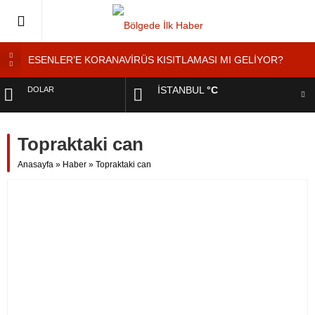
ESENLER’E KORANAVİRÜS KISITLAMASI MI GELİYOR?
ESENLER’DE ”KORONAVİRÜS DENETİMİ”
İSTANBUL
°C
DOLAR
Esenler’de Yaşayan Genç Kadından ”Ölmek İstemiyorum”
Feryadı
EURO
YOL KENARINDA ”MANGALCILAR YANGIN ÇIKARDI”
Topraktaki can
Tatilde Takirdağ’a Tatilci Akını
ALTIN
Anasayfa
»
Haber
»
Topraktaki can
BIST