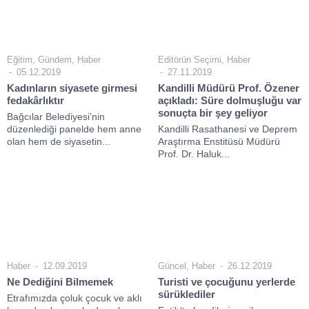
Eğitim
,
Gündem
,
Haber
Editörün Seçimi
,
Haber
05.12.2019
27.11.2019
Kadınların siyasete girmesi
Kandilli Müdürü Prof. Özener
fedakârlıktır
açıkladı: Süre dolmuşluğu var
sonuçta bir şey geliyor
Bağcılar Belediyesi’nin
düzenlediği panelde hem anne
Kandilli Rasathanesi ve Deprem
olan hem de siyasetin...
Araştırma Enstitüsü Müdürü
Prof. Dr. Haluk...
Haber
12.09.2019
Güncel
,
Haber
26.12.2019
Ne Dediğini Bilmemek
Turisti ve çocuğunu yerlerde
sürüklediler
Etrafımızda çoluk çocuk ve aklı