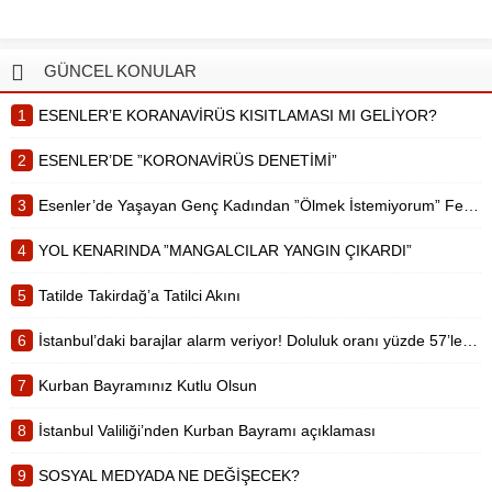
Bayramı’nı huzur ve güven ortamı
içinde geçirmeleri için almış oldukları
tedbirleri duyurdu. Sosyal mesafe ve
GÜNCEL KONULAR
maske kullanımına dikkat edilmesi
noktasında uyarılarda bulunulan
1
ESENLER’E KORANAVİRÜS KISITLAMASI MI GELİYOR?
tedbirler arasında, bayramlaşmanın
açık...
2
ESENLER’DE ”KORONAVİRÜS DENETİMİ”
3
Esenler’de Yaşayan Genç Kadından ”Ölmek İstemiyorum” Feryadı
4
YOL KENARINDA ”MANGALCILAR YANGIN ÇIKARDI”
5
Tatilde Takirdağ’a Tatilci Akını
6
İstanbul’daki barajlar alarm veriyor! Doluluk oranı yüzde 57’lere düştü
7
Kurban Bayramınız Kutlu Olsun
8
İstanbul Valiliği’nden Kurban Bayramı açıklaması
9
SOSYAL MEDYADA NE DEĞİŞECEK?