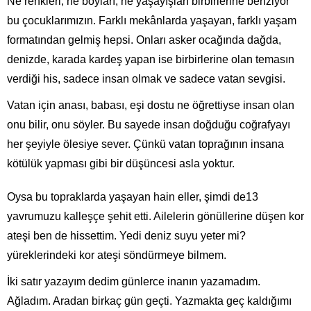
Ne renkleri, ne boyları, ne yaşayışları birbirlerine benziyor
bu çocuklarımızın. Farklı mekânlarda yaşayan, farklı yaşam
formatından gelmiş hepsi. Onları asker ocağında dağda,
denizde, karada kardeş yapan ise birbirlerine olan temasın
verdiği his, sadece insan olmak ve sadece vatan sevgisi.
Vatan için anası, babası, eşi dostu ne öğrettiyse insan olan
onu bilir, onu söyler. Bu sayede insan doğduğu coğrafyayı
her şeyiyle ölesiye sever. Çünkü vatan toprağının insana
kötülük yapması gibi bir düşüncesi asla yoktur.
Oysa bu topraklarda yaşayan hain eller, şimdi de13
yavrumuzu kalleşçe şehit etti. Ailelerin gönüllerine düşen kor
ateşi ben de hissettim. Yedi deniz suyu yeter mi?
yüreklerindeki kor ateşi söndürmeye bilmem.
İki satır yazayım dedim günlerce inanın yazamadım.
Ağladım. Aradan birkaç gün geçti. Yazmakta geç kaldığımı