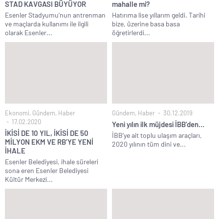
STAD KAVGASI BÜYÜYOR
mahalle mi?
Esenler Stadyumu’nun antrenman
Hatırıma lise yıllarım geldi. Tarihi
ve maçlarda kullanımı ile ilgili
bize, üzerine basa basa
olarak Esenler...
öğretirlerdi...
Ekonomi
,
Gündem
,
Haber
Gündem
,
Haber
30.12.2019
17.02.2020
Yeni yılın ilk müjdesi İBB’den…
İKİSİ DE 10 YIL, İKİSİ DE 50
İBB’ye ait toplu ulaşım araçları,
MİLYON EKM VE RB’YE YENİ
2020 yılının tüm dini ve...
İHALE
Esenler Belediyesi, ihale süreleri
sona eren Esenler Belediyesi
Kültür Merkezi...