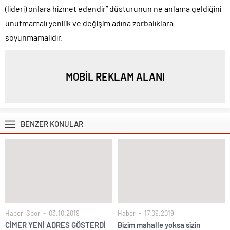
(lideri) onlara hizmet edendir” düsturunun ne anlama geldiğini
unutmamalı yenilik ve değişim adına zorbalıklara
soyunmamalıdır.
MOBİL REKLAM ALANI
BENZER KONULAR
Haber
,
Spor
03.10.2019
Haber
17.09.2019
CİMER YENİ ADRES GÖSTERDİ
Bizim mahalle yoksa sizin