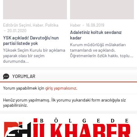
Editörün Seçimi
,
Haber
,
Politika
Haber
16.09.2019
20.01.2020
Adaletiniz koltuk sevdanız
YSK açıkladı! Davutoğlu’nun
kadar
partisi listede yok
Kurum müdürlüğü mülakatları
Yüksek Seçim Kurulu bir açıklama
tamamlandı ve açıklandı.
yaparak olası bir seçim
Öğretmenlerin özlük hakkı, toplu...
durumunda...
YORUMLAR
Yorum yapabilmek için
giriş yapmalısınız
.
Henüz yorum yapılmamış. İlk yorumu yukarıdaki form aracılığıyla siz
yapabilirsiniz.