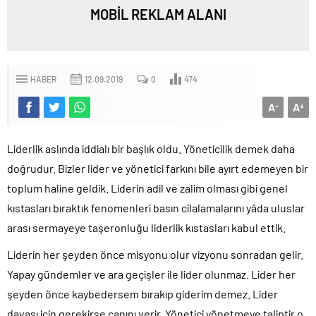
MOBİL REKLAM ALANI
HABER
12.09.2019
0
474
A
A
-
+
Liderlik aslında iddialı bir başlık oldu. Yöneticilik demek daha
doğrudur. Bizler lider ve yönetici farkını bile ayırt edemeyen bir
toplum haline geldik. Liderin adil ve zalim olması gibi genel
kıstasları bıraktık fenomenleri basın cilalamalarını yâda uluslar
arası sermayeye taşeronluğu liderlik kıstasları kabul ettik.
Liderin her şeyden önce misyonu olur vizyonu sonradan gelir.
Yapay gündemler ve ara geçişler ile lider olunmaz. Lider her
şeyden önce kaybedersem bırakıp giderim demez. Lider
davası için gerekirse canını verir. Yönetici yönetmeye taliptir o