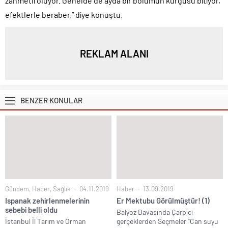
zahmetli oluyor. Genelde de ayda bir bölümün kurgusu bitiyor,
efektlerle beraber.” diye konuştu.
REKLAM ALANI
BENZER KONULAR
Gündem
,
Haber
,
Sağlık
04.11.2019
Haber
13.09.2019
Ispanak zehirlenmelerinin
Er Mektubu Görülmüştür! (1)
sebebi belli oldu
Balyoz Davasında Çarpıcı
İstanbul İl Tarım ve Orman
gerçeklerden Seçmeler “Can suyu