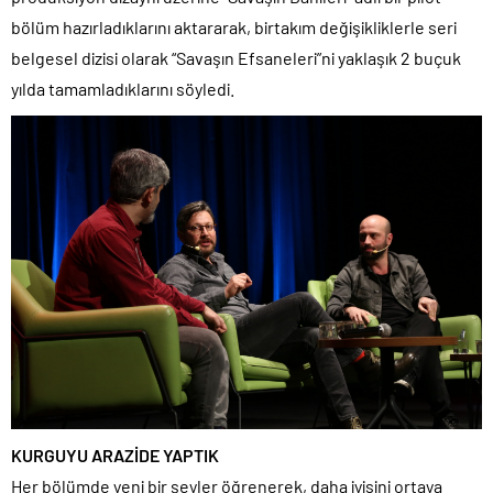
bölüm hazırladıklarını aktararak, birtakım değişikliklerle seri
belgesel dizisi olarak “Savaşın Efsaneleri”ni yaklaşık 2 buçuk
yılda tamamladıklarını söyledi.
KURGUYU ARAZİDE YAPTIK
Her bölümde yeni bir şeyler öğrenerek, daha iyisini ortaya