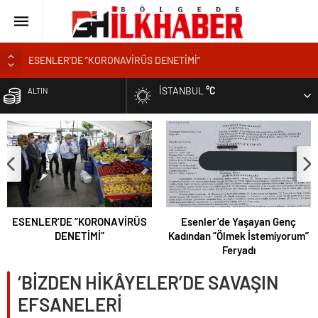
ESENLER’DE ”KORONAVİRÜS DENETİMİ”
Esenler’de Yaşayan Genç Kadından ”Ölmek İstemiyorum” Feryadı
İSTANBUL
°C
ALTIN
YOL KENARINDA ”MANGALCILAR YANGIN ÇIKARDI”
Tatilde Takirdağ’a Tatilci Akını
BIST
ESENLER’E KORANAVİRÜS KISITLAMASI MI GELİYOR?
DOLAR
EURO
ESENLER’DE ”KORONAVİRÜS
Esenler’de Yaşayan Genç
DENETİMİ”
Kadından ”Ölmek İstemiyorum”
Feryadı
‘BİZDEN HİKÂYELER’DE SAVAŞIN
EFSANELERİ