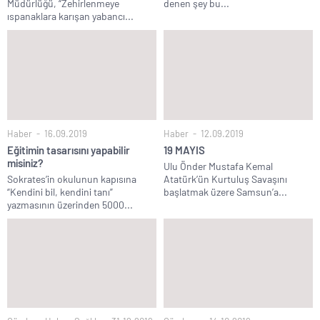
Müdürlüğü, “Zehirlenmeye
denen şey bu...
ıspanaklara karışan yabancı...
Haber
16.09.2019
Haber
12.09.2019
Eğitimin tasarısını yapabilir
19 MAYIS
misiniz?
Ulu Önder Mustafa Kemal
Sokrates’in okulunun kapısına
Atatürk’ün Kurtuluş Savaşını
“Kendini bil, kendini tanı”
başlatmak üzere Samsun’a...
yazmasının üzerinden 5000...