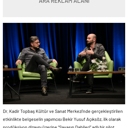
ARA REKLAM ALANI
Dr. Kadir Topbaş Kültür ve Sanat Merkezi’nde gerçekleştirilen
etkinlikte belgeselin yapımcısı Bekir Yusuf Açıksöz, ilk olarak
prodüksiyon dizaynı üzerine “Savaşın Dahileri” adlı bir pilot