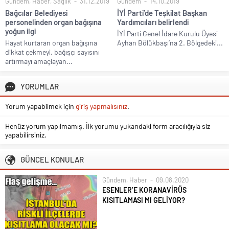
Gündem
,
Haber
,
Sağlık
31.12.2019
Gündem
14.10.2019
Bağcılar Belediyesi
İYİ Parti’de Teşkilat Başkan
personelinden organ bağışına
Yardımcıları belirlendi
yoğun ilgi
İYİ Parti Genel İdare Kurulu Üyesi
Hayat kurtaran organ bağışına
Ayhan Bölükbaşı’na 2. Bölgedeki...
dikkat çekmeyi, bağışçı sayısını
artırmayı amaçlayan...
YORUMLAR
Yorum yapabilmek için
giriş yapmalısınız
.
Henüz yorum yapılmamış. İlk yorumu yukarıdaki form aracılığıyla siz
yapabilirsiniz.
GÜNCEL KONULAR
Gündem
,
Haber
09.08.2020
ESENLER’E KORANAVİRÜS
KISITLAMASI MI GELİYOR?
Koronavirüs salgınında en çok vakanın
görüldüğü şehir olan İstanbul’da, pozitif