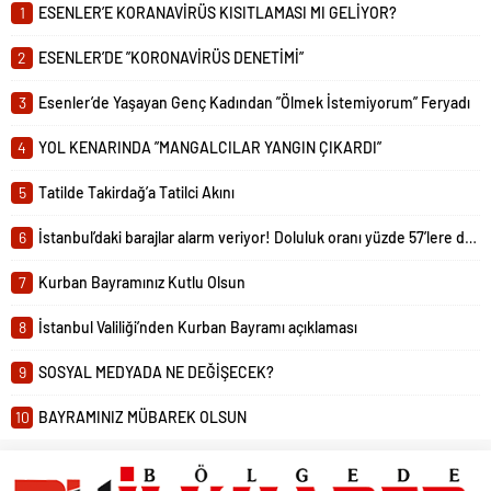
1
ESENLER’E KORANAVİRÜS KISITLAMASI MI GELİYOR?
tedbirler arasında, bayramlaşmanın
açık...
2
ESENLER’DE ”KORONAVİRÜS DENETİMİ”
3
Esenler’de Yaşayan Genç Kadından ”Ölmek İstemiyorum” Feryadı
4
YOL KENARINDA ”MANGALCILAR YANGIN ÇIKARDI”
5
Tatilde Takirdağ’a Tatilci Akını
6
İstanbul’daki barajlar alarm veriyor! Doluluk oranı yüzde 57’lere düştü
7
Kurban Bayramınız Kutlu Olsun
8
İstanbul Valiliği’nden Kurban Bayramı açıklaması
9
SOSYAL MEDYADA NE DEĞİŞECEK?
10
BAYRAMINIZ MÜBAREK OLSUN