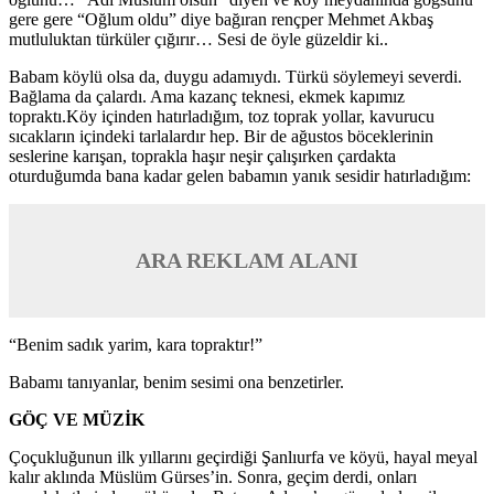
gere gere “Oğlum oldu” diye bağıran rençper Mehmet Akbaş
mutluluktan türküler çığırır… Sesi de öyle güzeldir ki..
Babam köylü olsa da, duygu adamıydı. Türkü söylemeyi severdi.
Bağlama da çalardı. Ama kazanç teknesi, ekmek kapımız
topraktı.Köy içinden hatırladığım, toz toprak yollar, kavurucu
sıcakların içindeki tarlalardır hep. Bir de ağustos böceklerinin
seslerine karışan, toprakla haşır neşir çalışırken çardakta
oturduğumda bana kadar gelen babamın yanık sesidir hatırladığım:
ARA REKLAM ALANI
“Benim sadık yarim, kara topraktır!”
Babamı tanıyanlar, benim sesimi ona benzetirler.
GÖÇ VE MÜZİK
Çoçukluğunun ilk yıllarını geçirdiği Şanlıurfa ve köyü, hayal meyal
kalır aklında Müslüm Gürses’in. Sonra, geçim derdi, onları