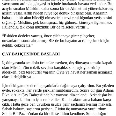
yavrusunu ardında gözyaşları içinde bırakarak hayata veda eder. Bu
acıyla sarsılan Müslüm, daha sonra bir de Ahmet’ini yitirerek,kardeş
acısını yaşar. Artık iyiden iyiye içe dönük bir genç olur. Anasının
babasının bir altın bileziği olması için terzi çıraklığından yetişmesini
sağladığı Müslüm, pek konuşmaz, hiç gülmez, kimseyle ilgilenmez.
İlgilendiği tek konu müziktir. Bir de felsefesi vardır…
“Eskiden dedeler varmış, önce çilehaneye girer çileçeker,
unvanlarını sonra alırlarmış. Biz de bu hayatın acısını çekmek için
geldik, çekeceğiz.”
ÇAY BAHÇESİNDE BAŞLADI
İç dünyasında acı dolu fırtınalar eserken, dış dünyaya sımsıkı kapalı
olan Müslüm’ün müzik sevdası karşılıksız bir aşk gibi sürüp
giderken, bazı tesadüfler yaşanır. Öyle ya hayat her zaman acımasız
olacak değildir ya…
İçimdeki gamı kederi hep şarkılarla dağıtmaya çalışırdım. Bu yüzden
evde, sokakta, her yerde şarkılar mırıldanırdım. Sonra bir gün Adana
Piknik Aile Çay Bahçesi’nde bir yarışma düzenlendi. Arkadaşlar bu
yarışmaya katılmam için ısrar ettiler. Katılacaktım ama babam karşı
çıktı. Hatta gece ben uyurken usulca gelir saçlarımı kesmiş makasla.
Sabah baktım, saçlarım perişan. Gittim üç numaraya vurdurdum.
Sonra Bit Pazarı’ndan da bir elbise aldım kendime. Sonra doğru