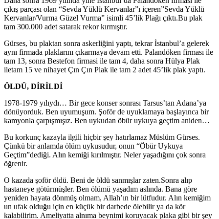
Daha sonra 1969 yılında yine İstanbul’da Palandöken firması ile
çıkış parçası olan “Sevda Yüklü Kervanlar”ı içeren”Sevda Yüklü
Kervanlar/Vurma Güzel Vurma” isimli 45’lik Plağı çıktı.Bu plak
tam 300.000 adet satarak rekor kırmıştır.
Gürses, bu plaktan sonra askerliğini yaptı, tekrar İstanbul’a gelerek
aynı firmada plaklarını çıkarmaya devam etti. Palandöken firması ile
tam 13, sonra Bestefon firmasi ile tam 4, daha sonra Hülya Plak
iletam 15 ve nihayet Çın Çın Plak ile tam 2 adet 45’lik plak yaptı.
ÖLDÜ, DİRİLDİ
1978-1979 yılıydı… Bir gece konser sonrası Tarsus’tan Adana’ya
dönüyorduk. Ben uyumuşum. Şoför de uyuklamaya başlayınca bir
kamyonla çarpışmışız. Ben uykudan öbür uykuya geçtim aniden…
Bu korkunç kazayla ilgili hiçbir şey hatırlamaz Müslüm Gürses.
Çünkü bir anlamda ölüm uykusudur, onun “Öbür Uykuya
Geçtim”dediği. Alın kemiği kırılmıştır. Neler yaşadığını çok sonra
öğrenir.
O kazada şoför öldü. Beni de öldü sanmışlar zaten.Sonra alıp
hastaneye götürmüşler. Ben ölümü yaşadım aslında. Bana göre
yeniden hayata dönmüş olmam, Allah’ın bir lütfudur. Alın kemiğim
un ufak olduğu için en küçük bir darbede ölebilir ya da kör
kalabilirim. Ameliyatta alnıma beynimi koruyacak plaka gibi bir şey