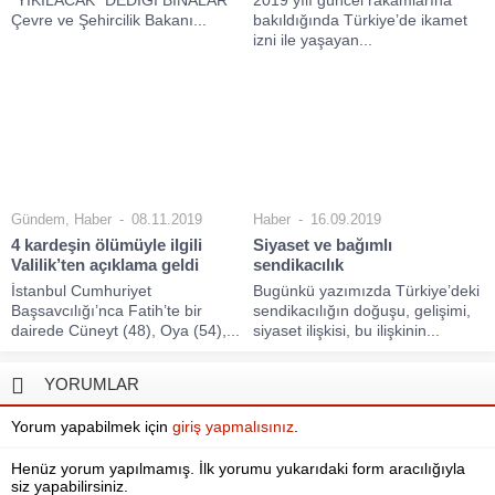
Çevre ve Şehircilik Bakanı...
bakıldığında Türkiye’de ikamet
izni ile yaşayan...
Gündem
,
Haber
08.11.2019
Haber
16.09.2019
4 kardeşin ölümüyle ilgili
Siyaset ve bağımlı
Valilik’ten açıklama geldi
sendikacılık
İstanbul Cumhuriyet
Bugünkü yazımızda Türkiye’deki
Başsavcılığı’nca Fatih’te bir
sendikacılığın doğuşu, gelişimi,
dairede Cüneyt (48), Oya (54),...
siyaset ilişkisi, bu ilişkinin...
YORUMLAR
Yorum yapabilmek için
giriş yapmalısınız
.
Henüz yorum yapılmamış. İlk yorumu yukarıdaki form aracılığıyla
siz yapabilirsiniz.