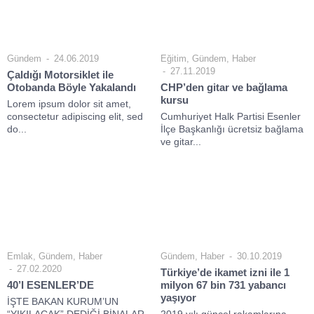
Gündem
24.06.2019
Eğitim
,
Gündem
,
Haber
27.11.2019
Çaldığı Motorsiklet ile
Otobanda Böyle Yakalandı
CHP’den gitar ve bağlama
kursu
Lorem ipsum dolor sit amet,
consectetur adipiscing elit, sed
Cumhuriyet Halk Partisi Esenler
do...
İlçe Başkanlığı ücretsiz bağlama
ve gitar...
Emlak
,
Gündem
,
Haber
Gündem
,
Haber
30.10.2019
27.02.2020
Türkiye’de ikamet izni ile 1
40’I ESENLER’DE
milyon 67 bin 731 yabancı
yaşıyor
İŞTE BAKAN KURUM’UN
“YIKILACAK” DEDİĞİ BİNALAR
2019 yılı güncel rakamlarına