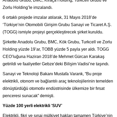
Anadolu Grubu, BMC, Kıraça Holding, Turkcell Grubu ve
Zorlu Holding’le imzalandı.
6 ortaklı projede imzalar atılarak, 31 Mayıs 2018’de
‘Türkiye’nin Otomobili Girişim Grubu Sanayi ve Ticaret A.Ş.
(TOGG) ismiyle projeyi gerçekleştirecek şirket kuruldu.
Şirkette Anadolu Grubu, BMC, Kök Grubu, Turkcell ve Zorlu
Holding yüzde 19’ar, TOBB yüzde 5 payla yer aldı. TOGG
CEO’luğuna Haziran 2018’de Mehmet Gürcan Karakaş
getirildi ve faaliyetler Gebze’deki Bilişim Vadisi’ne taşındı.
Sanayi ve Teknoloji Bakanı Mustafa Varank, “Bu proje
elektrikli, otonom ve bağlantılı araç teknolojilerinin temelden
dönüştürdüğü otomotiv endüstrisinde ülkemize bir fırsat
penceresi sunacak” demişti.
Yüzde 100 yerli elektrikli ‘SUV’
Elektrikli, fikri ve sınai mülkiyet hakları tamamen Türkiye’nin