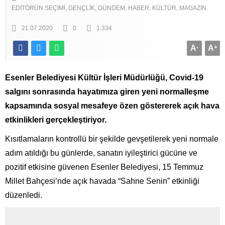
EDITÖRÜN SEÇIMI
GENÇLIK
GÜNDEM
HABER
KÜLTÜR
MAGAZIN
21.07.2020
0
1.334
A
-
A
+
Esenler Belediyesi Kültür İşleri Müdürlüğü, Covid-19
salgını sonrasında hayatımıza giren yeni normalleşme
kapsamında sosyal mesafeye özen göstererek açık hava
etkinlikleri gerçekleştiriyor.
Kısıtlamaların kontrollü bir şekilde gevşetilerek yeni normale
adım atıldığı bu günlerde, sanatın iyileştirici gücüne ve
pozitif etkisine güvenen Esenler Belediyesi, 15 Temmuz
Millet Bahçesi’nde açık havada “Sahne Senin” etkinliği
düzenledi.