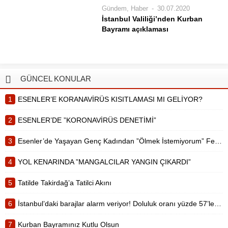
hayırlara vesile olmasını dileriz.
oldu. İstanbul Su ve Kanalizasyon
Gündem
,
Haber
30.07.2020
İdaresi (İSKİ) verilerine...
İstanbul Valiliği’nden Kurban
Bayramı açıklaması
İstanbul Valiliği vatandaşların Kurban
Bayramı’nı huzur ve güven ortamı
içinde geçirmeleri için almış oldukları
tedbirleri duyurdu. Sosyal mesafe ve
GÜNCEL KONULAR
maske kullanımına dikkat edilmesi
noktasında uyarılarda bulunulan
1
ESENLER’E KORANAVİRÜS KISITLAMASI MI GELİYOR?
tedbirler arasında, bayramlaşmanın
açık...
2
ESENLER’DE ”KORONAVİRÜS DENETİMİ”
3
Esenler’de Yaşayan Genç Kadından ”Ölmek İstemiyorum” Feryadı
4
YOL KENARINDA ”MANGALCILAR YANGIN ÇIKARDI”
5
Tatilde Takirdağ’a Tatilci Akını
6
İstanbul’daki barajlar alarm veriyor! Doluluk oranı yüzde 57’lere düştü
7
Kurban Bayramınız Kutlu Olsun