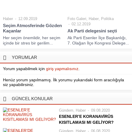
Haber
12.09.2019
Foto Galeri
,
Haber
,
Politika
02.12.2019
Seçim Atmosferinde Gözden
Kaçanlar
Ak Parti delegesini seçti
Her seçim önemlidir, her seçim
Ak Parti Esenler İlçe Başkanlığı,
içinde bir stres bir gerilim...
7. Olağan İlçe Kongresi Delege...
YORUMLAR
Yorum yapabilmek için
giriş yapmalısınız
.
Henüz yorum yapılmamış. İlk yorumu yukarıdaki form aracılığıyla
siz yapabilirsiniz.
GÜNCEL KONULAR
Gündem
,
Haber
09.08.2020
ESENLER’E KORANAVİRÜS
KISITLAMASI MI GELİYOR?
Koronavirüs salgınında en çok
Gündem
,
Haber
06.08.2020