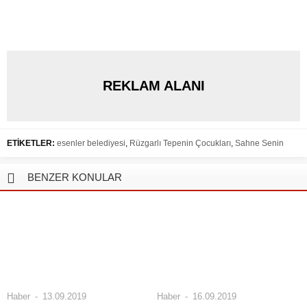
REKLAM ALANI
ETİKETLER:
esenler belediyesi
,
Rüzgarlı Tepenin Çocukları
,
Sahne Senin
BENZER KONULAR
Haber
13.09.2019
Haber
16.09.2019