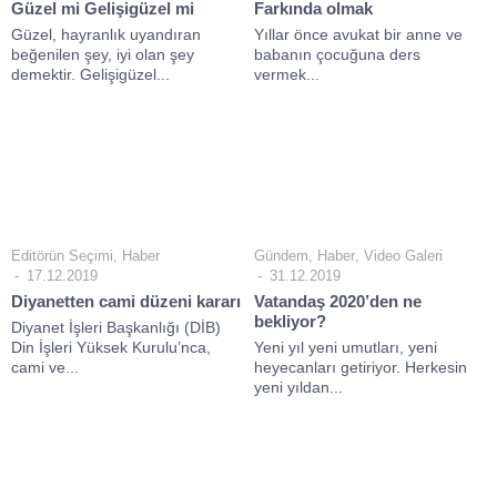
Güzel mi Gelişigüzel mi
Farkında olmak
Güzel, hayranlık uyandıran
Yıllar önce avukat bir anne ve
beğenilen şey, iyi olan şey
babanın çocuğuna ders
demektir. Gelişigüzel...
vermek...
Editörün Seçimi
,
Haber
Gündem
,
Haber
,
Video Galeri
17.12.2019
31.12.2019
Diyanetten cami düzeni kararı
Vatandaş 2020’den ne
bekliyor?
Diyanet İşleri Başkanlığı (DİB)
Din İşleri Yüksek Kurulu’nca,
Yeni yıl yeni umutları, yeni
cami ve...
heyecanları getiriyor. Herkesin
yeni yıldan...