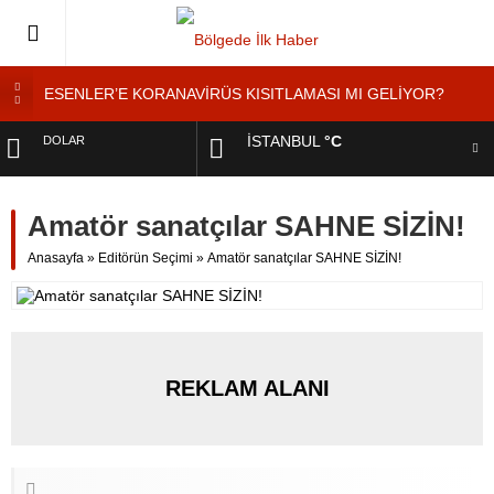
ESENLER’E KORANAVİRÜS KISITLAMASI MI GELİYOR?
ESENLER’DE ”KORONAVİRÜS DENETİMİ”
İSTANBUL
°C
DOLAR
Esenler’de Yaşayan Genç Kadından ”Ölmek İstemiyorum”
Feryadı
EURO
YOL KENARINDA ”MANGALCILAR YANGIN ÇIKARDI”
Amatör sanatçılar SAHNE SİZİN!
Tatilde Takirdağ’a Tatilci Akını
ALTIN
Anasayfa
»
Editörün Seçimi
»
Amatör sanatçılar SAHNE SİZİN!
BIST
REKLAM ALANI